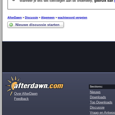
Wanneer je iets wilt toevoegen aan dit onderwerp,
gebruik dan
AfterDawn
>
Discussie
>
Algemeen
>
wachtwoord vergeten
Nieuwe discussie starten
Sections:
Nieuws
Over AfterDawn
Downloads
Feedback
Top Downloads
Discussie
Vraag en Antwoo