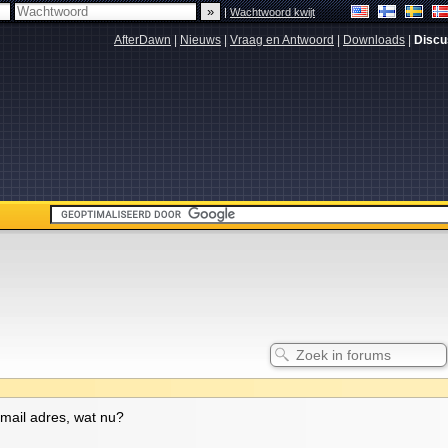
|
Wachtwoord kwijt
AfterDawn
|
Nieuws
|
Vraag en Antwoord
|
Downloads
|
Discu
mail adres, wat nu?