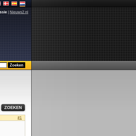
ssie
|
Nieuws2.nl
#1