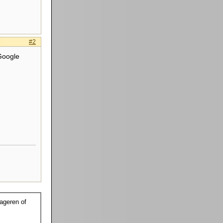
#2
 Google
ageren of