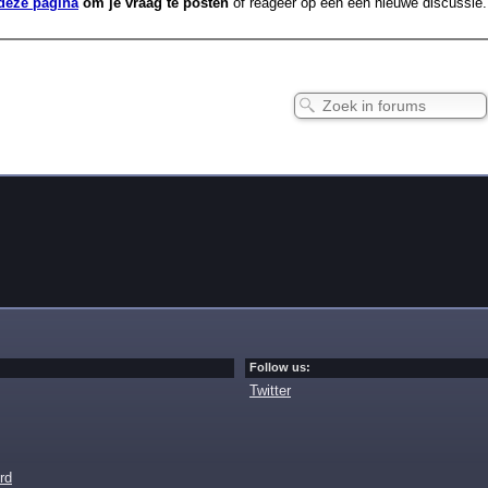
deze pagina
om je vraag te posten
of reageer op een een nieuwe discussie.
Follow us:
Twitter
rd