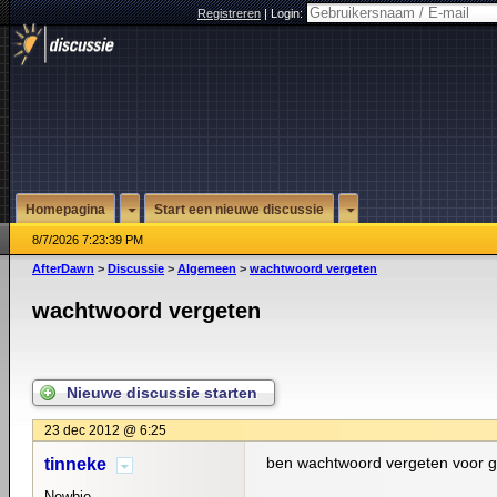
Registreren
|
Login:
Homepagina
Start een nieuwe discussie
8/7/2026 7:23:39 PM
AfterDawn
>
Discussie
>
Algemeen
>
wachtwoord vergeten
wachtwoord vergeten
Nieuwe discussie starten
23 dec 2012 @ 6:25
ben wachtwoord vergeten voor g
tinneke
Newbie