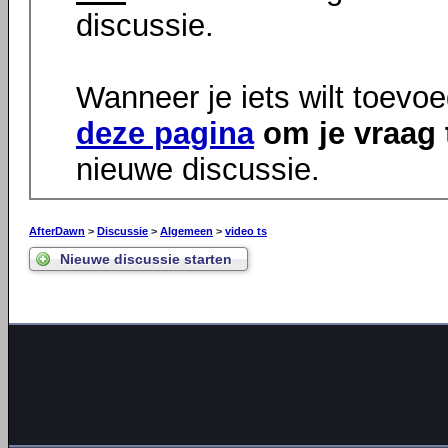
discussie.
Wanneer je iets wilt toevo
deze pagina
om je vraag 
nieuwe discussie.
AfterDawn
>
Discussie
>
Algemeen
>
video ts
Nieuwe discussie starten