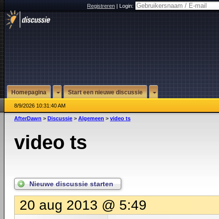
Registreren
|
Login:
Homepagina
Start een nieuwe discussie
8/9/2026 10:31:40 AM
AfterDawn
>
Discussie
>
Algemeen
>
video ts
video ts
Nieuwe discussie starten
20 aug 2013 @ 5:49