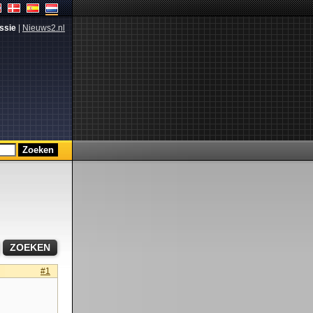
ssie
|
Nieuws2.nl
#1