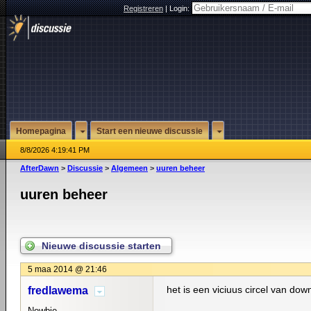
Registreren
|
Login:
Homepagina
Start een nieuwe discussie
8/8/2026 4:19:41 PM
AfterDawn
>
Discussie
>
Algemeen
>
uuren beheer
uuren beheer
Nieuwe discussie starten
5 maa 2014 @ 21:46
het is een viciuus circel van dow
fredlawema
Newbie