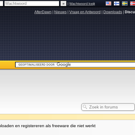
|
Wachtwoord kwijt
AfterDawn
|
Nieuws
|
Vraag en Antwoord
|
Downloads
|
Discu
nloaden en registereren als freeware die niet werkt