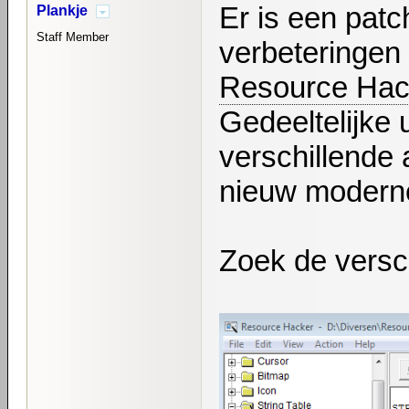
Er is een patc
Plankje
Staff Member
verbeteringen 
Resource Hac
Gedeeltelijke
verschillende
nieuw moderne
Zoek de versch