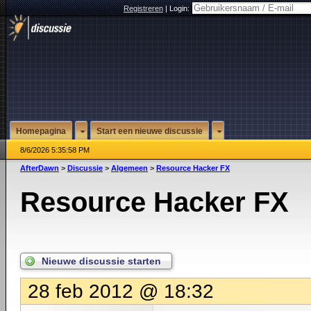
Registreren
|
Login:
Homepagina
Start een nieuwe discussie
8/6/2026 5:35:58 PM
AfterDawn
>
Discussie
>
Algemeen
>
Resource Hacker FX
Resource Hacker FX
Nieuwe discussie starten
28 feb 2012 @ 18:32