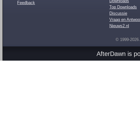
Downloads
Feedback
Top Downloads
Discussie
Vraag en Antwoo
Nieuws2.nl
© 1999-2026
AfterDawn is p