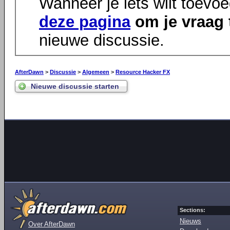
Wanneer je iets wilt toevo
deze pagina
om je vraag 
nieuwe discussie.
AfterDawn
>
Discussie
>
Algemeen
>
Resource Hacker FX
Nieuwe discussie starten
Sections:
Nieuws
Over AfterDawn