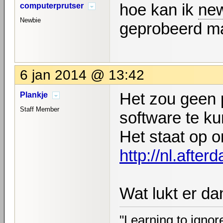
hoe kan ik
ne
computerprutser
Newbie
geprobeerd maa
6 jan 2014 @ 13:42
Het zou geen 
Plankje
Staff Member
software te k
Het staat op o
http://nl.aft
Wat lukt er da
"Learning to ignore