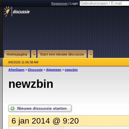
Registreren
|
Login:
Homepagina
Start een nieuwe discussie
8/6/2026 11:06:38 AM
AfterDawn
>
Discussie
>
Algemeen
>
newzbin
newzbin
Nieuwe discussie starten
6 jan 2014 @ 9:20