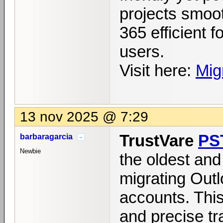
projects smoot
365 efficient f
users.
Visit here:
Mig
13 nov 2025 @ 7:29
TrustVare
PST
barbaragarcia
Newbie
the oldest and
migrating Outl
accounts. This
and precise tr