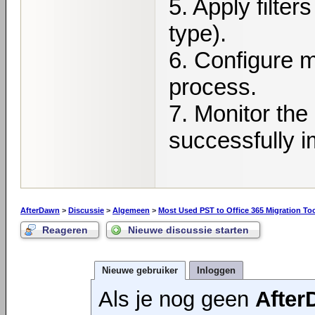
5. Apply filters
type).
6. Configure m
process.
7. Monitor the
successfully i
AfterDawn
>
Discussie
>
Algemeen
>
Most Used PST to Office 365 Migration To
Reageren
Nieuwe discussie starten
Nieuwe gebruiker
Inloggen
Als je nog geen
Afte