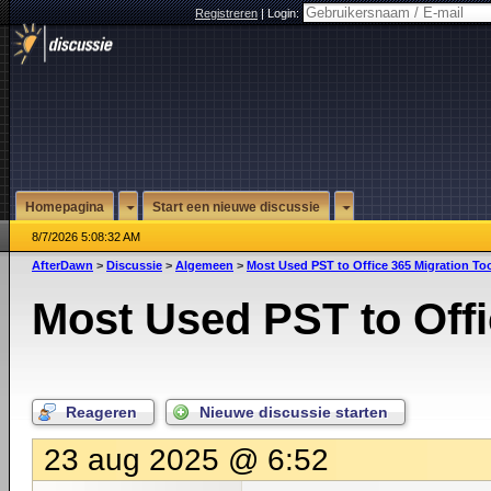
Registreren
|
Login:
Homepagina
Start een nieuwe discussie
8/7/2026 5:08:32 AM
AfterDawn
>
Discussie
>
Algemeen
>
Most Used PST to Office 365 Migration To
Most Used PST to Offi
Reageren
Nieuwe discussie starten
23 aug 2025 @ 6:52