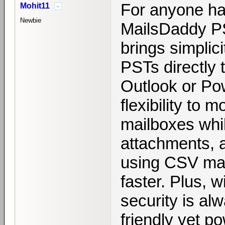
For anyone han
Mohit11
Newbie
MailsDaddy PS
brings simplic
PSTs directly 
Outlook or Po
flexibility to 
mailboxes whil
attachments, a
using CSV map
faster. Plus, 
security is alw
friendly yet p