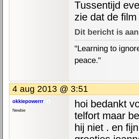
Tussentijd ev
zie dat de film
Dit bericht is a
"Learning to ignore
peace."
4 aug 2013 @ 3:51
hoi bedankt vo
okkiepowerrr
Newbie
telfort maar b
hij niet . en fi