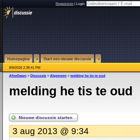
Registreren
|
Login:
Homepagina
Start een nieuwe discussie
8/9/2026 2:38:41 PM
AfterDawn
>
Discussie
>
Algemeen
>
melding he tis te oud
melding he tis te oud
Nieuwe discussie starten
3 aug 2013 @ 9:34