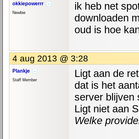
ik heb net spo
okkiepowerrr
Newbie
downloaden maar
oud is hoe ka
4 aug 2013 @ 3:28
Ligt aan de re
Plankje
Staff Member
dat is het aan
server blijven 
Ligt niet aan 
Welke provider