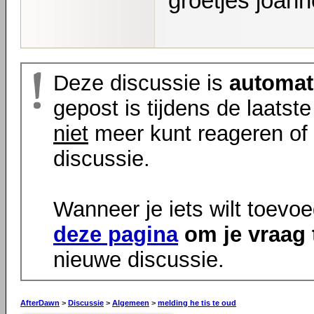
groetjes joann
Deze discussie is
automat
gepost is tijdens de laatst
niet
meer kunt reageren of 
discussie.
Wanneer je iets wilt toevo
deze pagina
om je vraag 
nieuwe discussie.
AfterDawn
>
Discussie
>
Algemeen
>
melding he tis te oud