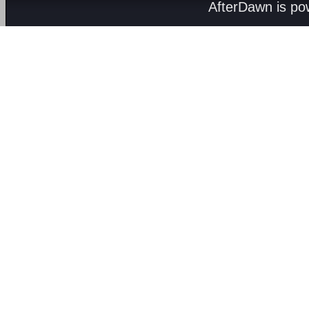
AfterDawn is p