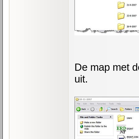
De map met de
uit.