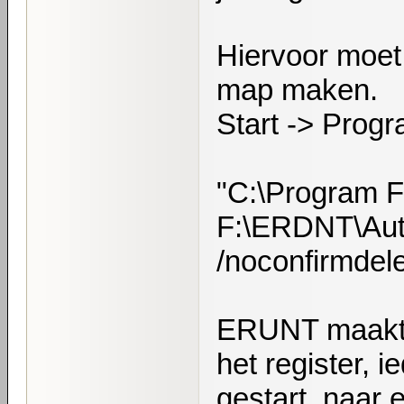
Hiervoor moet 
map maken.
Start -> Prog
"C:\Program
F:\ERDNT\Aut
/noconfirmdel
ERUNT maakt 
het register, 
gestart, naar