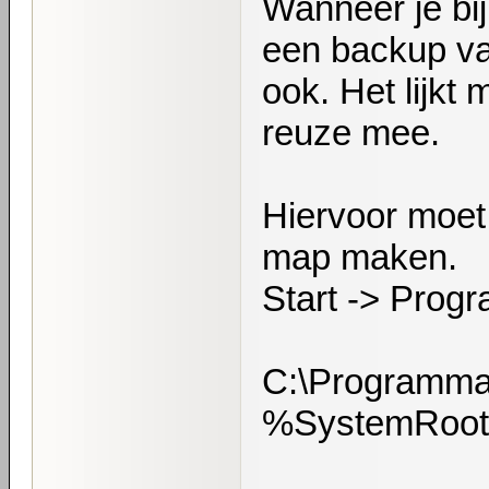
Wanneer je bi
een backup van
ook. Het lijkt
reuze mee.
Hiervoor moet 
map maken.
Start -> Prog
C:\Programm
%SystemRoot%