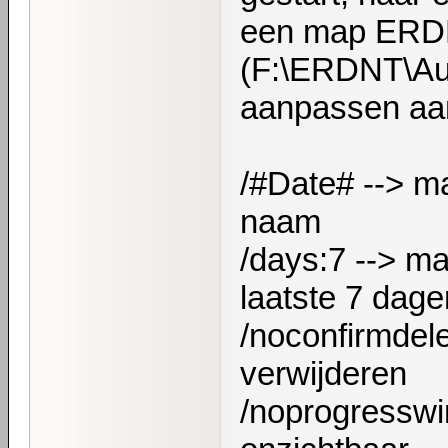
een map ERDN
(F:\ERDNT\Aut
aanpassen aan
/#Date# --> m
naam
/days:7 --> m
laatste 7 dage
/noconfirmdele
verwijderen
/noprogresswi