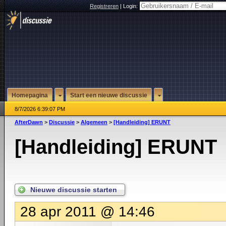
Registreren
|
Login:
Homepagina
Start een nieuwe discussie
8/7/2026 6:39:07 PM
AfterDawn
>
Discussie
>
Algemeen
>
[Handleiding] ERUNT
[Handleiding] ERUNT
Nieuwe discussie starten
28 apr 2011 @ 14:46