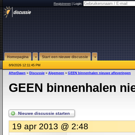
Registreren
|
Login:
Homepagina
Start een nieuwe discussie
8/9/2026 12:11:45 PM
AfterDawn
>
Discussie
>
Algemeen
>
GEEN binnenhalen nieuwe afleveringen
GEEN binnenhalen nie
Nieuwe discussie starten
19 apr 2013 @ 2:48