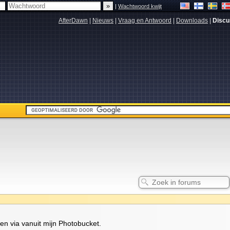
|
Wachtwoord kwijt
AfterDawn
|
Nieuws
|
Vraag en Antwoord
|
Downloads
|
Discu
n via vanuit mijn Photobucket.