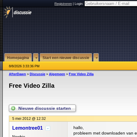
Registreren
|
Login:
Homepagina
Start een nieuwe discussie
8/8/2026 3:33:36 PM
AfterDawn
>
Discussie
>
Algemeen
>
Free Video Zilla
Free Video Zilla
Nieuwe discussie starten
5 mei 2012 @ 12:32
hallo,
Lemontree01
probleem met downloaden van ee
Newbie