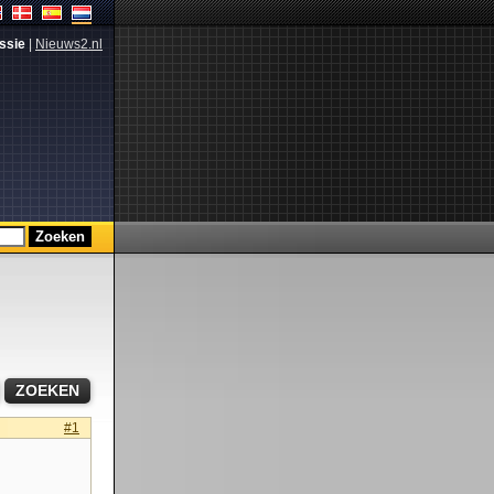
ssie
|
Nieuws2.nl
#1