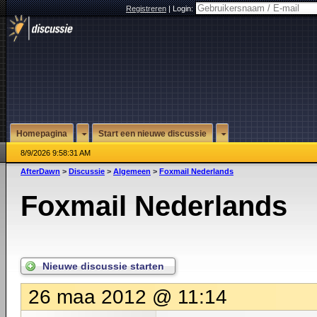
Registreren
|
Login:
Homepagina
Start een nieuwe discussie
8/9/2026 9:58:31 AM
AfterDawn
>
Discussie
>
Algemeen
>
Foxmail Nederlands
Foxmail Nederlands
Nieuwe discussie starten
26 maa 2012 @ 11:14