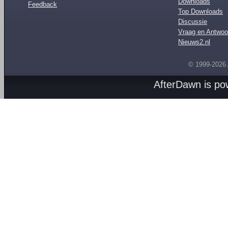
Downloads
Feedback
Top Downloads
Discussie
Vraag en Antwoo
Nieuws2.nl
© 1999-2026
AfterDawn is p