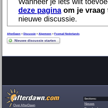
Wanneer je iets wilt toevo
deze pagina
om je vraag 
nieuwe discussie.
AfterDawn
>
Discussie
>
Algemeen
>
Foxmail Nederlands
Nieuwe discussie starten
Sections:
Nieuws
Over AfterDawn