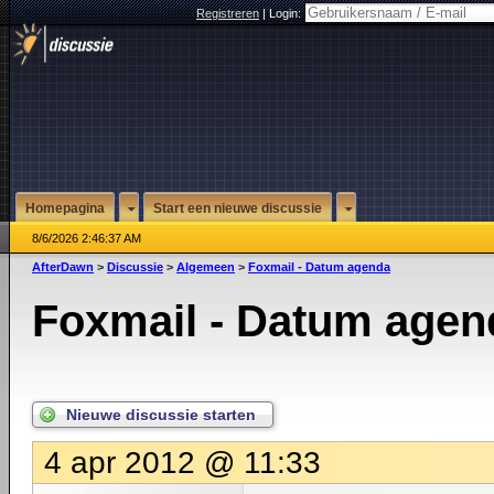
Registreren
|
Login:
Homepagina
Start een nieuwe discussie
8/6/2026 2:46:37 AM
AfterDawn
>
Discussie
>
Algemeen
>
Foxmail - Datum agenda
Foxmail - Datum agen
Nieuwe discussie starten
4 apr 2012 @ 11:33