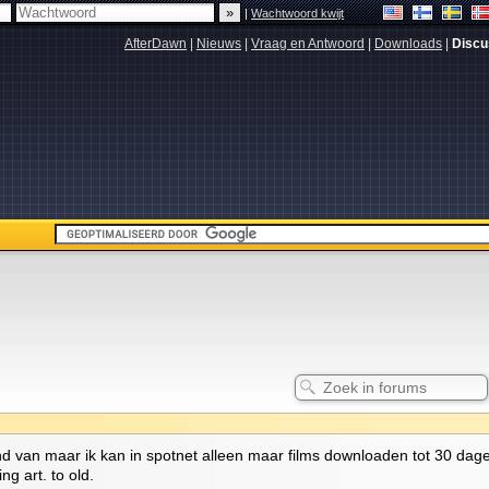
|
Wachtwoord kwijt
AfterDawn
|
Nieuws
|
Vraag en Antwoord
|
Downloads
|
Discu
and van maar ik kan in spotnet alleen maar films downloaden tot 30 dag
ng art. to old.