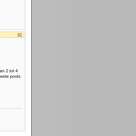
#2
n 2 tot 4
uwste posts.