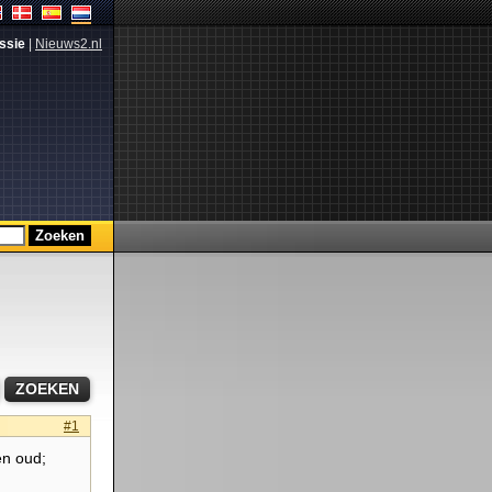
ssie
|
Nieuws2.nl
#1
en oud;