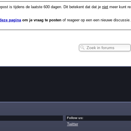
post is tijdens de laatste 600 dagen. Dit betekent dat dat je
niet
meer kunt re
deze pagina
om je vraag te posten
of reageer op een een nieuwe discussie.
Follow us:
Twitter