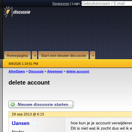
Registreren
|
Login:
Homepagina
Start een nieuwe discussie
8/8/2026 1:19:51 PM
AfterDawn
>
Discussie
>
Algemeen
>
delete account
delete account
Nieuwe discussie starten
29 sep 2013 @ 6:15
hoe kun je je account verwijder
IJansen
Dit is niet wat ik zocht dus wil i
Newbie