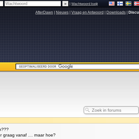
|
Wachtwoord kwijt
AfterDawn
|
Nieuws
|
Vraag en Antwoord
|
Downloads
|
Discu
en???
k er graag vanaf .... maar hoe?