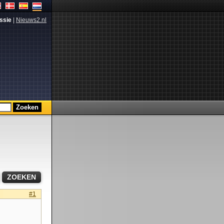
ssie
|
Nieuws2.nl
#1